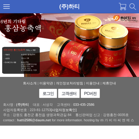
(주)하티
회사소개
|
이용약관
|
개인정보처리방침
|
이용안내
|
제휴안내
로그인
고객센터
PC버전
회사명 :
(주)하티
대표 : 서성각
고객센터 :
033-435-2586
사업자등록번호 : 223-81-12753
[사업자정보확인]
주소 : 강원도 홍천군 홍천읍 생명과학관길 84
통신판매업 신고 : 강원홍천-0035호
contact :
hatti2586@daum.net
for more information. hosting by ㈜ 가 비 아 씨 엔 에 스